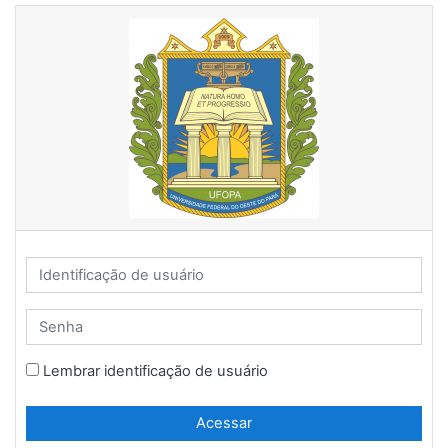
Ir para o conteúdo principal
Avançar para criar nova conta
Identificação de usuário
Senha
Lembrar identificação de usuário
Acessar